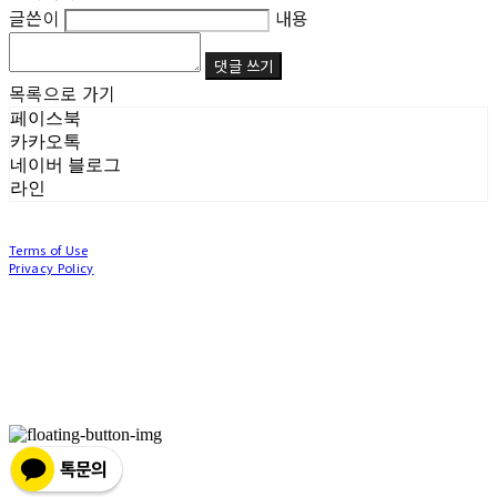
글쓴이
내용
댓글 쓰기
목록으로 가기
페이스북
카카오톡
네이버 블로그
라인
Terms of Use
Privacy Policy
Confirm Entrepreneur Information
Company Name: (주)눙눙이 | Owner: 이윤주, 조창원 | Personal Info Manager: 이윤주, 조
창원 | Phone Number: 0507-1370-3379 | Email: nungnunge8@gmail.com
Address: 경기도 부천시 성곡로63번길 104, 3층 | Business Registration Number:
386-87-
01511
| Business License:
2020-경기부천-0253
| Hosting by sixshop