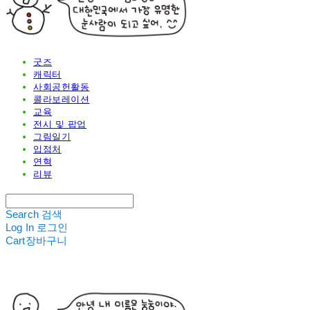
굿즈
캐릭터
사회공헌활동
콜라보레이션
교육
전시 및 팝업
그림일기
입점처
연혁
리뷰
Search
검색
Log In
로그인
Cart
장바구니