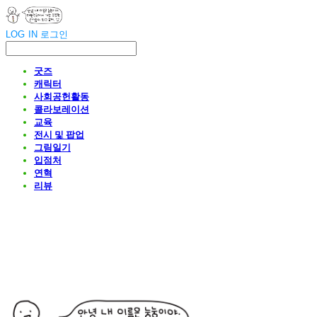
LOG IN
로그인
굿즈
캐릭터
사회공헌활동
콜라보레이션
교육
전시 및 팝업
그림일기
입점처
연혁
리뷰