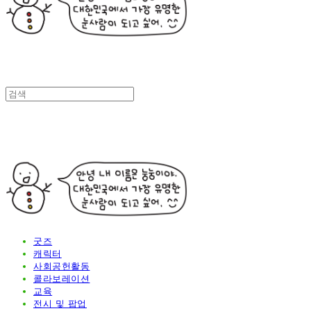
굿즈
캐릭터
사회공헌활동
콜라보레이션
교육
전시 및 팝업