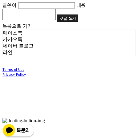
글쓴이
내용
댓글 쓰기
목록으로 가기
페이스북
카카오톡
네이버 블로그
라인
Terms of Use
Privacy Policy
Confirm Entrepreneur Information
Company Name: (주)눙눙이 | Owner: 이윤주, 조창원 | Personal Info Manager: 이윤주, 조
창원 | Phone Number: 0507-1370-3379 | Email: nungnunge8@gmail.com
Address: 경기도 부천시 성곡로63번길 104, 3층 | Business Registration Number:
386-87-
01511
| Business License:
2020-경기부천-0253
| Hosting by sixshop