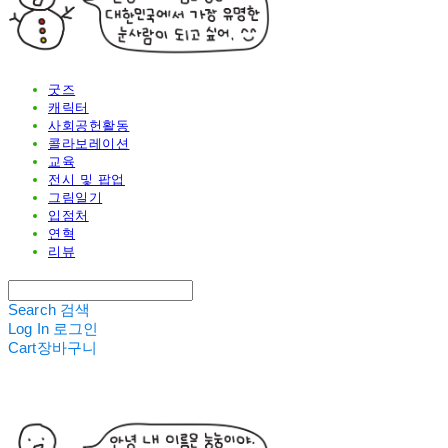
굿즈
캐릭터
사회공헌활동
콜라보레이션
교육
전시 및 팝업
그림일기
입점처
연혁
리뷰
Search
검색
Log In
로그인
Cart
장바구니