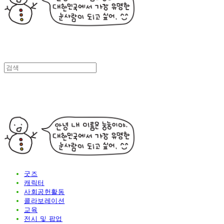
굿즈
캐릭터
사회공헌활동
콜라보레이션
교육
전시 및 팝업