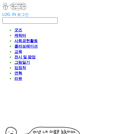
LOG IN
로그인
굿즈
캐릭터
사회공헌활동
콜라보레이션
교육
전시 및 팝업
그림일기
입점처
연혁
리뷰