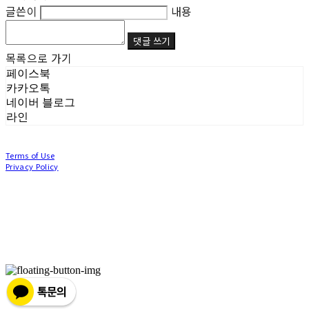
글쓴이
내용
댓글 쓰기
목록으로 가기
페이스북
카카오톡
네이버 블로그
라인
Terms of Use
Privacy Policy
Confirm Entrepreneur Information
Company Name: (주)눙눙이 | Owner: 이윤주, 조창원 | Personal Info Manager: 이윤주, 조
창원 | Phone Number: 0507-1370-3379 | Email: nungnunge8@gmail.com
Address: 경기도 부천시 성곡로63번길 104, 3층 | Business Registration Number:
386-87-
01511
| Business License:
2020-경기부천-0253
| Hosting by sixshop