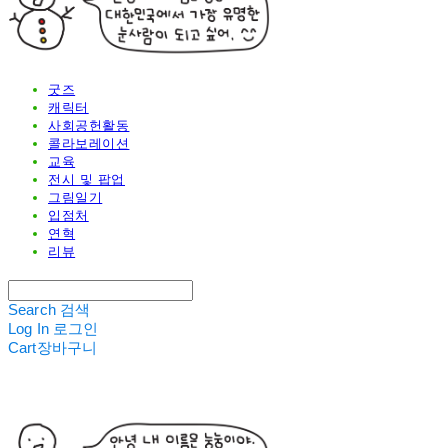
굿즈
캐릭터
사회공헌활동
콜라보레이션
교육
전시 및 팝업
그림일기
입점처
연혁
리뷰
Search
검색
Log In
로그인
Cart
장바구니