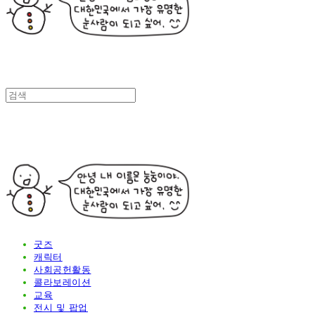
굿즈
캐릭터
사회공헌활동
콜라보레이션
교육
전시 및 팝업