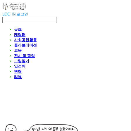
LOG IN
로그인
굿즈
캐릭터
사회공헌활동
콜라보레이션
교육
전시 및 팝업
그림일기
입점처
연혁
리뷰