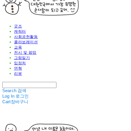
굿즈
캐릭터
사회공헌활동
콜라보레이션
교육
전시 및 팝업
그림일기
입점처
연혁
리뷰
Search
검색
Log In
로그인
Cart
장바구니