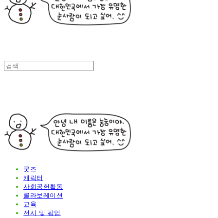
굿즈
캐릭터
사회공헌활동
콜라보레이션
교육
전시 및 팝업