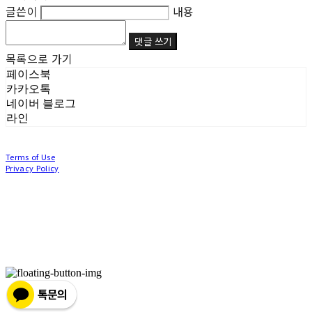
글쓴이
내용
댓글 쓰기
목록으로 가기
페이스북
카카오톡
네이버 블로그
라인
Terms of Use
Privacy Policy
Confirm Entrepreneur Information
Company Name: (주)눙눙이 | Owner: 이윤주, 조창원 | Personal Info Manager: 이윤주, 조
창원 | Phone Number: 0507-1370-3379 | Email: nungnunge8@gmail.com
Address: 경기도 부천시 성곡로63번길 104, 3층 | Business Registration Number:
386-87-
01511
| Business License:
2020-경기부천-0253
| Hosting by sixshop