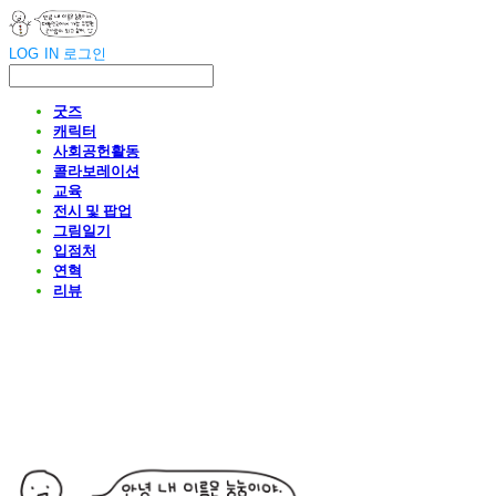
LOG IN
로그인
굿즈
캐릭터
사회공헌활동
콜라보레이션
교육
전시 및 팝업
그림일기
입점처
연혁
리뷰