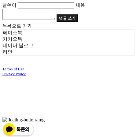
글쓴이
내용
댓글 쓰기
목록으로 가기
페이스북
카카오톡
네이버 블로그
라인
Terms of Use
Privacy Policy
Confirm Entrepreneur Information
Company Name: (주)눙눙이 | Owner: 이윤주, 조창원 | Personal Info Manager: 이윤주, 조
창원 | Phone Number: 0507-1370-3379 | Email: nungnunge8@gmail.com
Address: 경기도 부천시 성곡로63번길 104, 3층 | Business Registration Number:
386-87-
01511
| Business License:
2020-경기부천-0253
| Hosting by sixshop