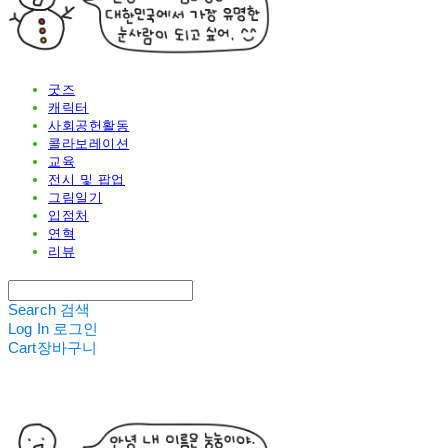
굿즈
캐릭터
사회공헌활동
콜라보레이션
교육
전시 및 팝업
그림일기
입점처
연혁
리뷰
Search
검색
Log In
로그인
Cart
장바구니