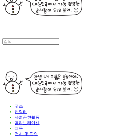
굿즈
캐릭터
사회공헌활동
콜라보레이션
교육
전시 및 팝업