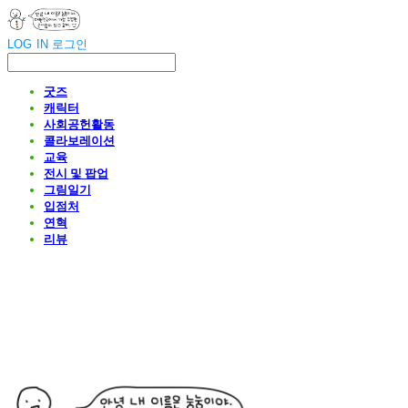
LOG IN
로그인
굿즈
캐릭터
사회공헌활동
콜라보레이션
교육
전시 및 팝업
그림일기
입점처
연혁
리뷰