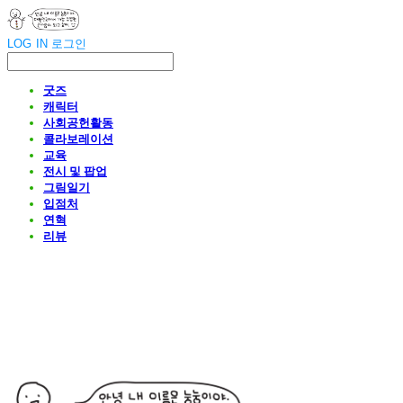
LOG IN
로그인
굿즈
캐릭터
사회공헌활동
콜라보레이션
교육
전시 및 팝업
그림일기
입점처
연혁
리뷰