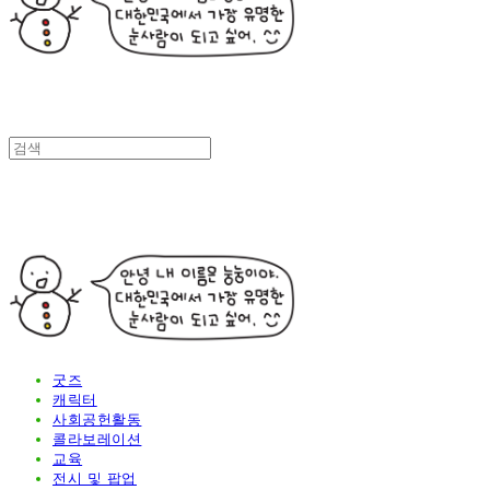
굿즈
캐릭터
사회공헌활동
콜라보레이션
교육
전시 및 팝업