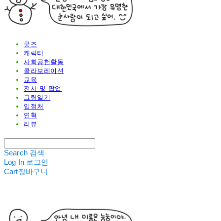
굿즈
캐릭터
사회공헌활동
콜라보레이션
교육
전시 및 팝업
그림일기
입점처
연혁
리뷰
Search
검색
Log In
로그인
Cart
장바구니