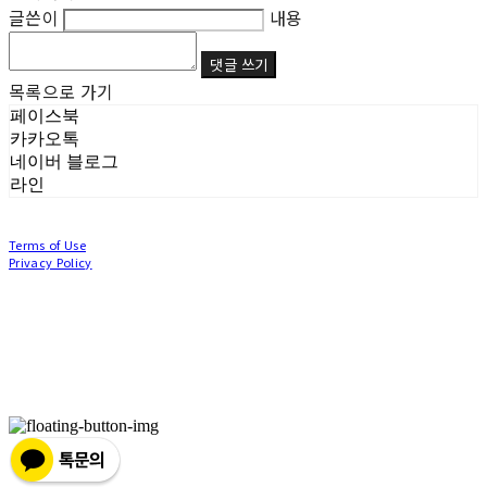
글쓴이
내용
댓글 쓰기
목록으로 가기
페이스북
카카오톡
네이버 블로그
라인
Terms of Use
Privacy Policy
Confirm Entrepreneur Information
Company Name: (주)눙눙이 | Owner: 이윤주, 조창원 | Personal Info Manager: 이윤주, 조
창원 | Phone Number: 0507-1370-3379 | Email: nungnunge8@gmail.com
Address: 경기도 부천시 성곡로63번길 104, 3층 | Business Registration Number:
386-87-
01511
| Business License:
2020-경기부천-0253
| Hosting by sixshop