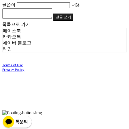
글쓴이
내용
댓글 쓰기
목록으로 가기
페이스북
카카오톡
네이버 블로그
라인
Terms of Use
Privacy Policy
Confirm Entrepreneur Information
Company Name: (주)눙눙이 | Owner: 이윤주, 조창원 | Personal Info Manager: 이윤주, 조
창원 | Phone Number: 0507-1370-3379 | Email: nungnunge8@gmail.com
Address: 경기도 부천시 성곡로63번길 104, 3층 | Business Registration Number:
386-87-
01511
| Business License:
2020-경기부천-0253
| Hosting by sixshop