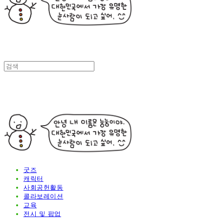
굿즈
캐릭터
사회공헌활동
콜라보레이션
교육
전시 및 팝업