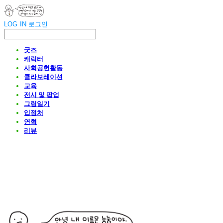
LOG IN
로그인
굿즈
캐릭터
사회공헌활동
콜라보레이션
교육
전시 및 팝업
그림일기
입점처
연혁
리뷰