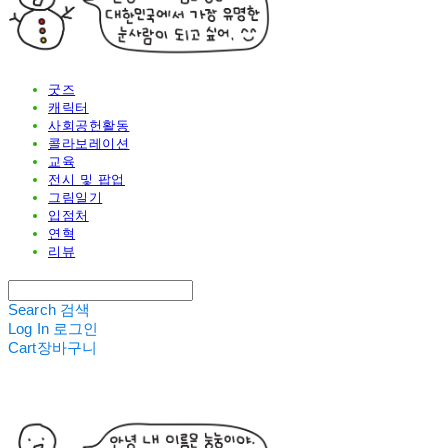
굿즈
캐릭터
사회공헌활동
콜라보레이션
교육
전시 및 팝업
그림일기
입점처
연혁
리뷰
Search
검색
Log In
로그인
Cart
장바구니